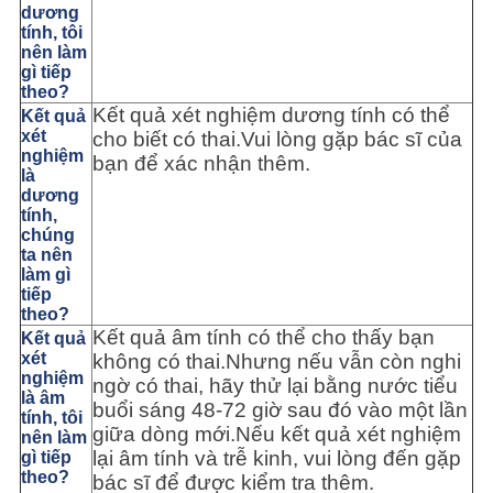
dương
tính, tôi
nên làm
gì tiếp
theo?
Kết quả xét nghiệm dương tính có thể
Kết quả
xét
cho biết có thai.Vui lòng gặp bác sĩ của
nghiệm
bạn để xác nhận thêm.
là
dương
tính,
chúng
ta nên
làm gì
tiếp
theo?
Kết quả âm tính có thể cho thấy bạn
Kết quả
xét
không có thai.Nhưng nếu vẫn còn nghi
nghiệm
ngờ có thai, hãy thử lại bằng nước tiểu
là âm
buổi sáng 48-72 giờ sau đó vào một lần
tính, tôi
giữa dòng mới.Nếu kết quả xét nghiệm
nên làm
lại âm tính và trễ kinh, vui lòng đến gặp
gì tiếp
theo?
bác sĩ để được kiểm tra thêm.