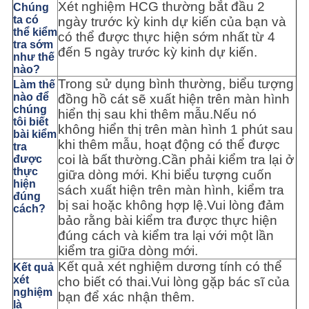
Xét nghiệm HCG thường bắt đầu 2
Chúng
ta có
ngày trước kỳ kinh dự kiến ​​của bạn và
thể kiểm
có thể được thực hiện sớm nhất từ ​​4
tra sớm
đến 5 ngày trước kỳ kinh dự kiến.
như thế
nào?
Trong sử dụng bình thường, biểu tượng
Làm thế
nào để
đồng hồ cát sẽ xuất hiện trên màn hình
chúng
hiển thị sau khi thêm mẫu.Nếu nó
tôi biết
không hiển thị trên màn hình 1 phút sau
bài kiểm
khi thêm mẫu, hoạt động có thể được
tra
coi là bất thường.Cần phải kiểm tra lại ở
được
thực
giữa dòng mới. Khi biểu tượng cuốn
hiện
sách xuất hiện trên màn hình, kiểm tra
đúng
bị sai hoặc không hợp lệ.Vui lòng đảm
cách?
bảo rằng bài kiểm tra được thực hiện
đúng cách và kiểm tra lại với một lần
kiểm tra giữa dòng mới.
Kết quả xét nghiệm dương tính có thể
Kết quả
xét
cho biết có thai.Vui lòng gặp bác sĩ của
nghiệm
bạn để xác nhận thêm.
là