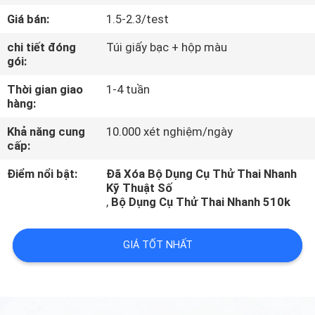
THAM
Giá bán:
1.5-2.3/test
QUAN
chi tiết đóng
Túi giấy bạc + hộp màu
NHÀ
gói:
MÁY
Thời gian giao
1-4 tuần
hàng:
KIỂM
Khả năng cung
10.000 xét nghiệm/ngày
cấp:
SOÁT
CHẤT
Điểm nổi bật:
Đã Xóa Bộ Dụng Cụ Thử Thai Nhanh
Kỹ Thuật Số
LƯỢNG
,
Bộ Dụng Cụ Thử Thai Nhanh 510k
LIÊN
GIÁ TỐT NHẤT
HỆ
CHÚNG