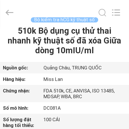
lượng
Bộ
kiểm
tra
hCG
Bộ kiểm tra hCG kỹ thuật số
kỹ
thuật
số
510k Bộ dụng cụ thử thai
TRANG
nhà
cung
nhanh kỹ thuật số đã xóa Giữa
CHỦ
cấp.
Copyright
©
dòng 10mIU/ml
2021
-
CÁC
2024
vchektest.com.
All
SẢN
Nguồn gốc:
Quảng Châu, TRUNG QUỐC
Rights
Reserved.
PHẨM
Hàng hiệu:
Miss Lan
Chứng nhận:
FDA 510k, CE, ANVISA, ISO 13485,
VỀ
MDSAP, WBA, BRC
CHÚNG
Số mô hình:
DC081A
TÔI
Số lượng đặt
100 CÁI
hàng tối thiểu: