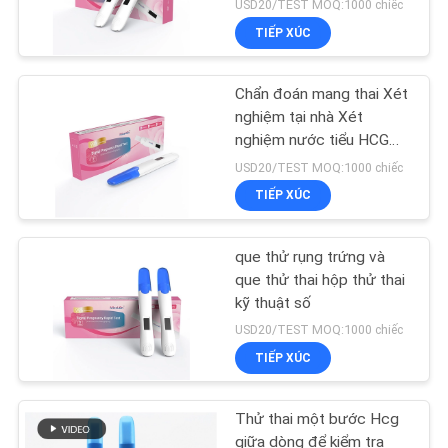
bộ thử nghiệm nhanh 1T
USD20/TEST MOQ:1000 chiếc
chính xác hơn 99%
TIẾP XÚC
Chẩn đoán mang thai Xét
nghiệm tại nhà Xét
nghiệm nước tiểu HCG
Mang thai Tự kiểm tra
USD20/TEST MOQ:1000 chiếc
giữa dòng
TIẾP XÚC
que thử rụng trứng và
que thử thai hộp thử thai
kỹ thuật số
USD20/TEST MOQ:1000 chiếc
TIẾP XÚC
Thử thai một bước Hcg
giữa dòng để kiểm tra