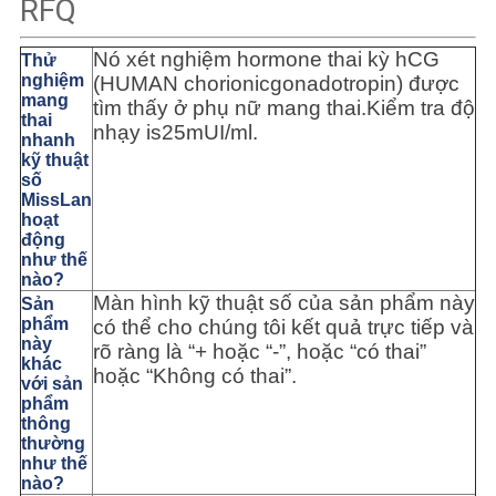
RFQ
Nó xét nghiệm hormone thai kỳ hCG
Thử
nghiệm
(HUMAN chorionicgonadotropin) được
mang
tìm thấy ở phụ nữ mang thai.Kiểm tra độ
thai
nhạy is25mUI/ml.
nhanh
kỹ thuật
số
MissLan
hoạt
động
như thế
nào?
Màn hình kỹ thuật số của sản phẩm này
Sản
phẩm
có thể cho chúng tôi kết quả trực tiếp và
này
rõ ràng là “+ hoặc “-”, hoặc “có thai”
khác
hoặc “Không có thai”.
với sản
phẩm
thông
thường
như thế
nào?