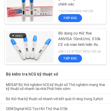
chính xác
1.5-2.3/test MOQ:100 CÁI
TIẾP XÚC
Bộ dụng cụ thử thai
ANVISA 10mIU/mL 510k
CE với màn hình hiển thị
kết quả chính xác kỹ
USD1.5-2.3/TEST MOQ:100 cái
thuật số
TIẾP XÚC
Bộ kiểm tra hCG kỹ thuật số
MDSAP Bộ thử nghiệm hCG kỹ thuật số Thử nghiệm mang thai
kỹ thuật số nhanh tại nhà Phát hiện sớm
Bộ thử thai kỹ thuật số nhanh với kết quả rõ ràng trong 3 phút
OEM Digital HCG Test Kit Thử thai 510k